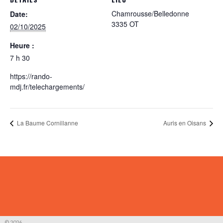
Chamrousse/Belledonne
Date:
3335 OT
02/10/2025
Heure :
7 h 30
https://rando-
mdj.fr/telechargements/
La Baume Cornillanne
Auris en Oisans
© 2026