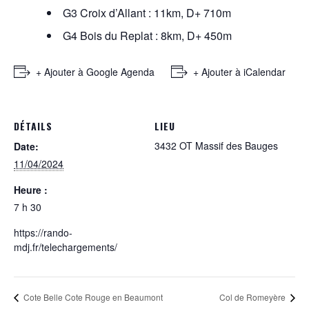
G3 Croix d’Allant : 11km, D+ 710m
G4 Bois du Replat : 8km, D+ 450m
+ Ajouter à Google Agenda
+ Ajouter à iCalendar
DÉTAILS
LIEU
3432 OT Massif des Bauges
Date:
11/04/2024
Heure :
7 h 30
https://rando-
mdj.fr/telechargements/
Cote Belle Cote Rouge en Beaumont
Col de Romeyère