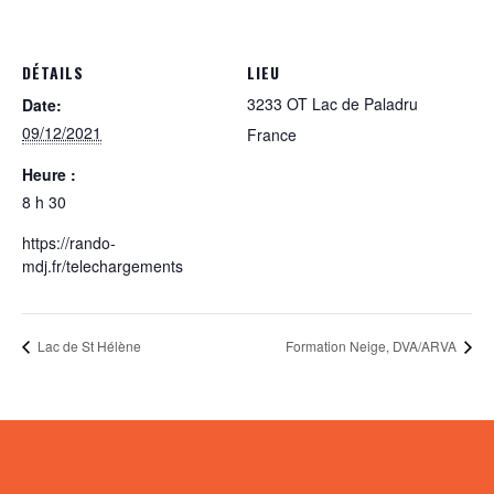
DÉTAILS
LIEU
3233 OT Lac de Paladru
Date:
09/12/2021
France
Heure :
8 h 30
https://rando-
mdj.fr/telechargements
Lac de St Hélène
Formation Neige, DVA/ARVA