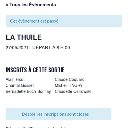
« Tous les Évènements
Cet évènement est passé
LA THUILE
27/05/2021 - DÉPART À 8 H 00
INSCRITS À CETTE SORTIE
Alain Picut
Claude Coquard
Chantal Gosset
Michel TINGRY
Bernadette Boch-Bonifay
Claudette Ostrowski
alex doisneau
Alain DUCKI
Micheline Hugot
Renée Carre Pierrat
Jean Claude Troussier
Jean-Louis Berthemin
Désolé, les inscriptions sont closes
Monique Troussier
Francoise Mollard-
James Loveluck
chaumette
joséphine katgely
Hélène PERINO