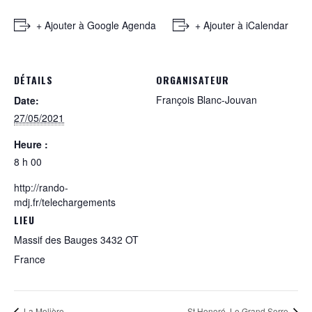
+ Ajouter à Google Agenda
+ Ajouter à iCalendar
DÉTAILS
ORGANISATEUR
François Blanc-Jouvan
Date:
27/05/2021
Heure :
8 h 00
http://rando-
mdj.fr/telechargements
LIEU
Massif des Bauges 3432 OT
France
La Molière
St Honoré, Le Grand Serre