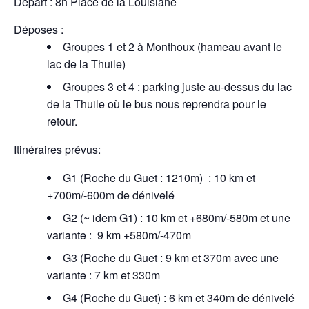
Départ : 8h Place de la Louisiane
Michel ALAIMO
CATHERINE JANTET
Barbara KLAUENBERG
Chantal MAYET
Déposes :
Renée BERTHOD
Denis Laurent
Groupes 1 et 2 à Monthoux (hameau avant le
Isabelle Albertin
Jean yves Manchon
lac de la Thuile)
Arlette BÉDOUIN
Bruno Liebeaux
Chantal Cullet
François Blanc-Jouvan
Groupes 3 et 4 : parking juste au-dessus du lac
Elisabeth Dupuis
MARIE-O. REPELLIN
de la Thuile où le bus nous reprendra pour le
Jacques Morin
Anne Marie Lieutaud
retour.
Paul THOMAS
Danielle Morin
Pierrette FORNASIER
Brigitte Bruneau
Itinéraires prévus:
Anne Colinet
Brigitte Le Guyader
Jean-Loup Valière
Regine Chabuel
G1 (Roche du Guet : 1210m) : 10 km et
elisabeth dell`accio
Monique Fraysse
+700m/-600m de dénivelé
Annick Auzimour
Aymon Paillet
Maurice Rivoire
Maryse Samuel
G2 (~ idem G1) : 10 km et +680m/-580m et une
Michel Bonifay
Jocelyne BRUNET
variante : 9 km +580m/-470m
Bernadette GUILLOT
Michèle Chatillon
G3 (Roche du Guet : 9 km et 370m avec une
sabine barral
Guy Vachet
variante : 7 km et 330m
G4 (Roche du Guet) : 6 km et 340m de dénivelé