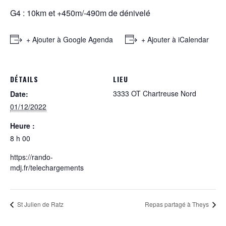
G4 : 10km et +450m/-490m de dénivelé
+ Ajouter à Google Agenda
+ Ajouter à iCalendar
DÉTAILS
LIEU
3333 OT Chartreuse Nord
Date:
01/12/2022
Heure :
8 h 00
https://rando-
mdj.fr/telechargements
St Julien de Ratz
Repas partagé à Theys