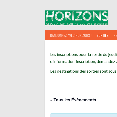
Aller
au
contenu
RANDONNEZ AVEC HORIZONS !
SORTIES
R
Les inscriptions pour la sortie du jeudi
d’information-inscription, demandez à
Les destinations des sorties sont sous
« Tous les Évènements