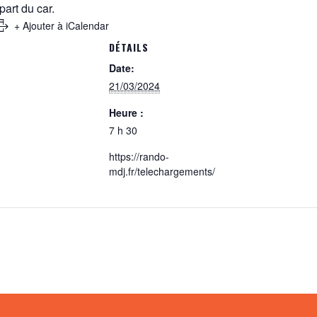
art du car.
+ Ajouter à iCalendar
DÉTAILS
Date:
21/03/2024
Heure :
7 h 30
https://rando-
mdj.fr/telechargements/