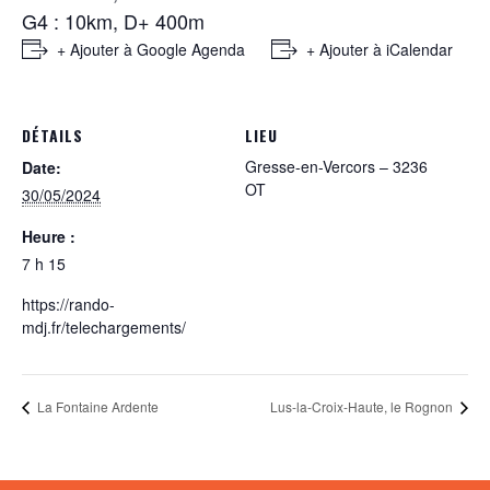
G4 : 10km, D+ 400m
+ Ajouter à Google Agenda
+ Ajouter à iCalendar
DÉTAILS
LIEU
Gresse-en-Vercors – 3236
Date:
OT
30/05/2024
Heure :
7 h 15
https://rando-
mdj.fr/telechargements/
La Fontaine Ardente
Lus-la-Croix-Haute, le Rognon