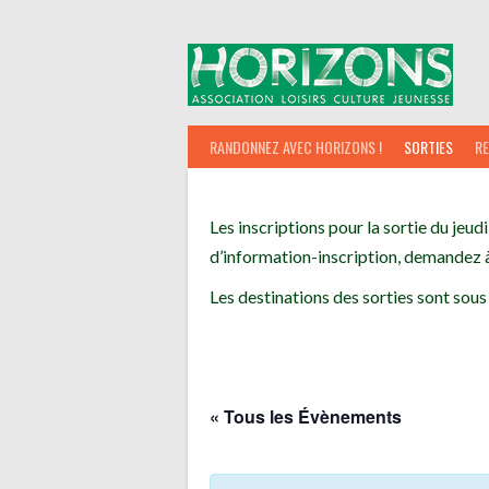
Aller
au
contenu
RANDONNEZ AVEC HORIZONS !
SORTIES
R
Les inscriptions pour la sortie du jeudi
d’information-inscription, demandez à
Les destinations des sorties sont sous
« Tous les Évènements