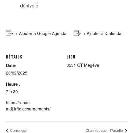
dénivelé
+ Ajouter à Google Agenda
+ Ajouter à iCalendar
DÉTAILS
LIEU
3531 OT Megève
Date:
20/02/2025
Heure :
7 h 30
https://rando-
mdj.fr/telechargements/
Corrençon
Chamrousse – l’Arselle