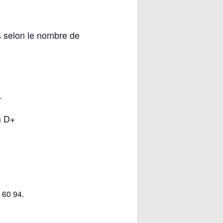
es selon le nombre de
+
+
m D+
 60 94.