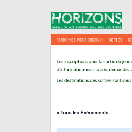
Aller
au
contenu
RANDONNEZ AVEC HORIZONS !
SORTIES
R
Les inscriptions pour la sortie du jeudi
d’information-inscription, demandez à
Les destinations des sorties sont sous
« Tous les Évènements