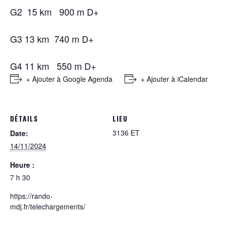
G2 15 km 900 m D+
G3 13 km 740 m D+
G4 11 km 550 m D+
+ Ajouter à Google Agenda
+ Ajouter à iCalendar
DÉTAILS
LIEU
3136 ET
Date:
14/11/2024
Heure :
7 h 30
https://rando-
mdj.fr/telechargements/