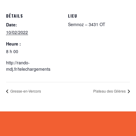
DÉTAILS
LIEU
Semnoz – 3431 OT
Date:
10/02/2022
Heure :
8 h 00
http://rando-
mdj.fr/telechargements
Gresse-en-Vercors
Plateau des Glières