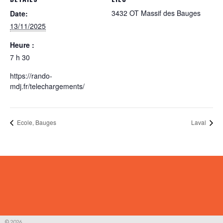
3432 OT Massif des Bauges
Date:
13/11/2025
Heure :
7 h 30
https://rando-
mdj.fr/telechargements/
Ecole, Bauges
Laval
© 2026