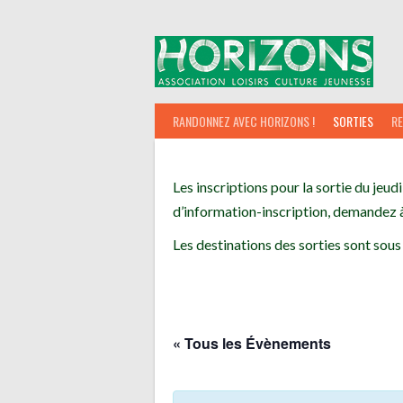
Aller
au
contenu
RANDONNEZ AVEC HORIZONS !
SORTIES
R
Les inscriptions pour la sortie du jeudi
d’information-inscription, demandez à
Les destinations des sorties sont sous
« Tous les Évènements