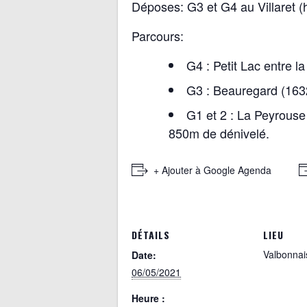
Florence LASSERE
Catherine
Déposes: G3 et G4 au Villaret 
James Loveluck
Chantal 
Chantal cullet
Claire Cha
Parcours:
Elisabeth Dupuis
Anne Colin
Michele Vivat
Jacqueline
G4 : Petit Lac entre 
Christine Buisson
Brigitte2 
G3 : Beauregard (163
Aymon Paillet
Brigitte M
sabine barral
Maurice Ri
G1 et 2 : La Peyrouse
Régine Chabuel
Guy Vache
850m de dénivelé.
Jules Nury
françoise 
bernard Vallin
Jocelyne
Maryse Samuel
Frédéric C
+ Ajouter à Google Agenda
Pierrette FORNASIER
Alex Dois
Odile Doisneau
Jean-Loup
isabelle ALBERTIN
Annick Au
François BLANC-JOUVAN
Jacquelin
Bruno Liebeaux
Danielle M
DÉTAILS
LIEU
Jean-Louis Berthemin
Valbonnai
Date:
06/05/2021
Heure :