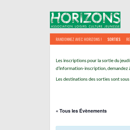
Aller
au
contenu
RANDONNEZ AVEC HORIZONS !
SORTIES
R
Les inscriptions pour la sortie du jeudi
d’information-inscription, demandez à
Les destinations des sorties sont sous
« Tous les Évènements