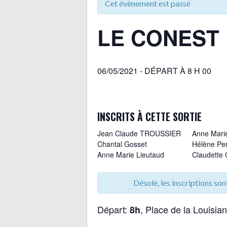
Cet évènement est passé
LE CONEST
06/05/2021 - DÉPART À 8 H 00
INSCRITS À CETTE SORTIE
Jean Claude TROUSSIER
Anne Mari
Chantal Gosset
Hélène Per
Anne Marie Lieutaud
Claudette 
robert NOVE JOSSERAND
CHRISTIN
Michel ALAIMO
JOSSERA
Désolé, les inscriptions son
Michèle Vescovi
Chantal M
Nicole HIEST
Michèle Ch
joséphine katgely
Départ:
, Place de la Louisia
Alain Picut
8h
Monique Troussier
Aline Rayb