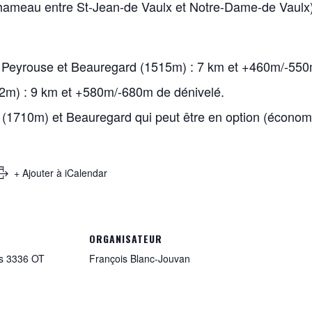
 JANTET
(hameau entre St-Jean-de Vaulx et Notre-Dame-de Vaulx)
SCHUTZ
rmetant
et
 Paquotte
la Peyrouse et Beauregard (1515m) : 7 km et +460m/-550
Le Guyader
2m) : 9 km et +580m/-680m de dénivelé.
anchon
voire
 (1710m) et Beauregard qui peut être en option (économ
t
VALLIN
 BRUNET
habuel
+ Ajouter à iCalendar
neau
 VALIERE
zimour
e REY
orin
ORGANISATEUR
s 3336 OT
François Blanc-Jouvan