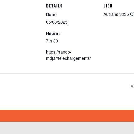
DÉTAILS
LIEU
Autrans 3235 O
Date:
05/06/2025
Heure :
7 h 30
https://rando-
mdj.fr/telechargements/
V