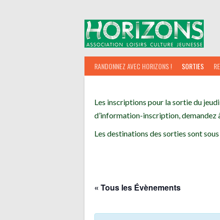
Aller
au
contenu
RANDONNEZ AVEC HORIZONS !
SORTIES
R
Les inscriptions pour la sortie du jeudi
d’information-inscription, demandez à
Les destinations des sorties sont sous
« Tous les Évènements