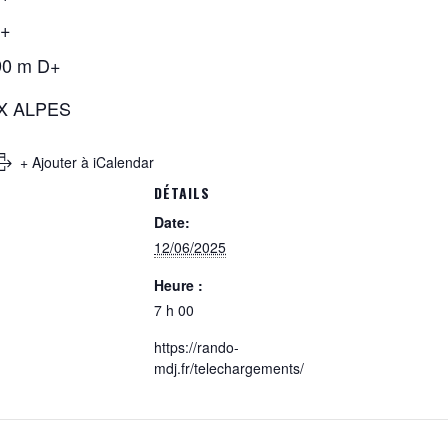
D+
90 m D+
UX ALPES
+ Ajouter à iCalendar
DÉTAILS
Date:
12/06/2025
Heure :
7 h 00
https://rando-
mdj.fr/telechargements/