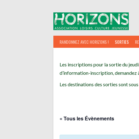
Aller
au
contenu
RANDONNEZ AVEC HORIZONS !
SORTIES
R
Les inscriptions pour la sortie du jeudi
d’information-inscription, demandez à
Les destinations des sorties sont sous
« Tous les Évènements