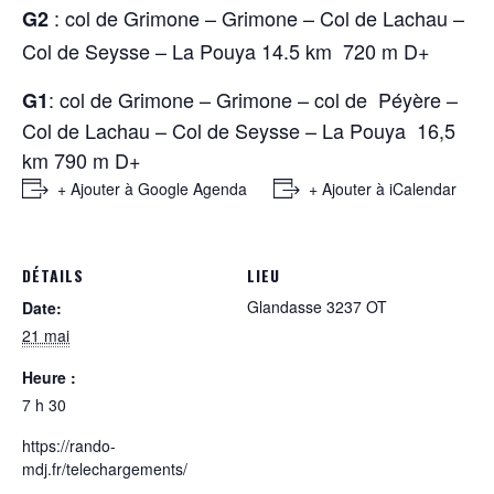
: col de Grimone – Grimone – Col de Lachau –
G2
Col de Seysse – La Pouya 14.5 km
720 m D+
: col de Grimone – Grimone – col de
Péyère –
G1
Col de Lachau – Col de Seysse – La Pouya
16,5
km 790 m D+
+ Ajouter à Google Agenda
+ Ajouter à iCalendar
DÉTAILS
LIEU
Glandasse 3237 OT
Date:
21 mai
Heure :
7 h 30
https://rando-
mdj.fr/telechargements/