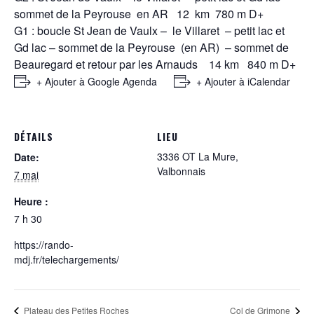
sommet de la Peyrouse en AR 12 km 780 m D+
G1 : boucle St Jean de Vaulx – le Villaret – petit lac et
Gd lac – sommet de la Peyrouse (en AR) – sommet de
Beauregard et retour par les Arnauds 14 km 840 m D+
+ Ajouter à Google Agenda
+ Ajouter à iCalendar
DÉTAILS
LIEU
3336 OT La Mure,
Date:
Valbonnais
7 mai
Heure :
7 h 30
https://rando-
mdj.fr/telechargements/
Plateau des Petites Roches
Col de Grimone